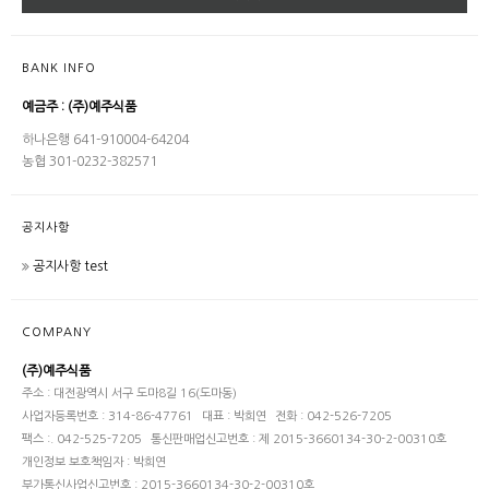
BANK INFO
예금주 : (주)예주식품
하나은행 641-910004-64204
농협 301-0232-382571
공지사항
공지사항 test
COMPANY
(주)예주식품
주소 : 대전광역시 서구 도마8길 16(도마동)
사업자등록번호 : 314-86-47761
대표 : 박희연
전화 : 042-526-7205
팩스 :. 042-525-7205
통신판매업신고번호 : 제 2015-3660134-30-2-00310호
개인정보 보호책임자 : 박희연
부가통신사업신고번호 : 2015-3660134-30-2-00310호